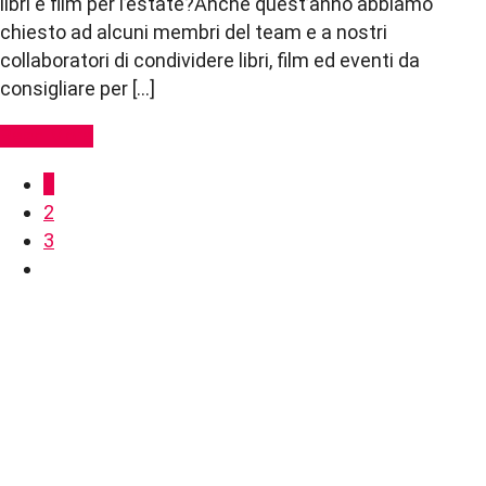
libri e film per l’estate?Anche quest’anno abbiamo
chiesto ad alcuni membri del team e a nostri
collaboratori di condividere libri, film ed eventi da
consigliare per […]
Read More
1
2
3