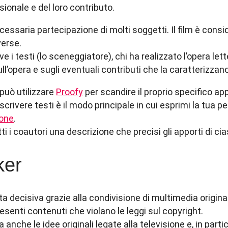
ssionale e del loro contributo.
cessaria partecipazione di molti soggetti. Il film è consi
verse.
rive i testi (lo sceneggiatore), chi ha realizzato l’opera l
sull’opera e sugli eventuali contributi che la caratterizzano
 può utilizzare
Proofy
per scandire il proprio specifico a
rivere testi è il modo principale in cui esprimi la tua pe
ione
.
 i coautori una descrizione che precisi gli apporti di ci
ker
a decisiva grazie alla condivisione di multimedia original
senti contenuti che violano le leggi sul copyright.
nche le idee originali legate alla televisione e, in partic