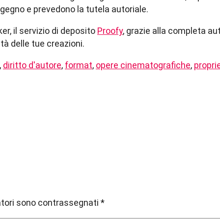
’ingegno e prevedono la tutela autoriale.
r, il servizio di deposito
Proofy
, grazie alla completa au
età delle tue creazioni.
,
diritto d'autore
,
format
,
opere cinematografiche
,
proprie
atori sono contrassegnati
*