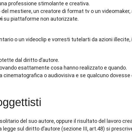
na professione stimolante e creativa.
 del mestiere, un creatore di format tv o un videomaker, 
vi
su piattaforme non autorizzate.
rio o un videoclip e vorresti tutelarti da azioni illecite, 
tette dal diritto d’autore.
i provando esattamente cosa hanno realizzato e quando.
ra cinematografica o audiovisiva e se qualcuno dovesse co
ggettisti
litario del suo autore, oppure il risultato del lavoro creat
ge sul diritto d’autore (sezione III, art.48) si prescrive l