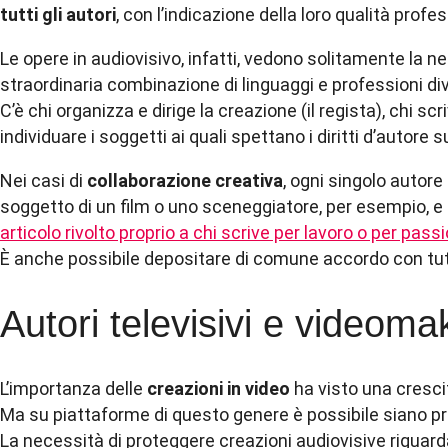
tutti gli autori
, con l’indicazione della loro qualità profe
Le opere in audiovisivo, infatti, vedono solitamente la ne
straordinaria combinazione di linguaggi e professioni di
C’è chi organizza e dirige la creazione (il regista), chi sc
individuare i soggetti ai quali spettano i diritti d’autore 
Nei casi di
collaborazione creativa
, ogni singolo autore
soggetto di un film o uno sceneggiatore, per esempio, e sc
articolo rivolto proprio a chi scrive per lavoro o per pass
È anche possibile depositare di comune accordo con tutti
Autori televisivi e videoma
L’importanza delle
creazioni in video
ha visto una crescit
Ma su piattaforme di questo genere è possibile siano pre
La necessità di proteggere creazioni audiovisive riguarda a