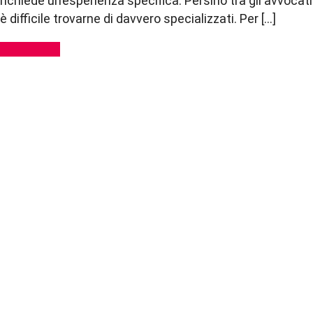
richiede un’esperienza specifica. Persino tra gli avvocati
è difficile trovarne di davvero specializzati. Per […]
Read More