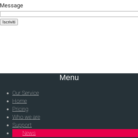
Message
Iscriviti
Menu
Our Service
Home
Pricing
Who we are
Support
News