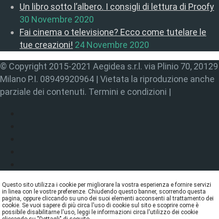
Un libro sotto l’albero. I consigli di lettura di Proofy
30 Novembre 2020
Fai cinema o televisione? Ecco come tutelare le
tue creazioni!
24 Novembre 2020
© Copyright 2015-2021 Aegidea s.r.l. via Plinio 70, 20129
Milano P.I. 08949920964 | Vietata la riproduzione anche
parziale dei contenuti. Termini e condizioni |
Questo sito utilizza i cookie per migliorare la vostra esperienza e fornire servizi
in linea con le vostre preferenze. Chiudendo questo banner, scorrendo questa
pagina, oppure cliccando su uno dei suoi elementi acconsenti al trattamento dei
cookie. Se vuoi sapere di più circa l'uso di cookie sul sito e scoprire come è
possibile disabilitarne l'uso, leggi le informazioni circa l'utilizzo dei cookie