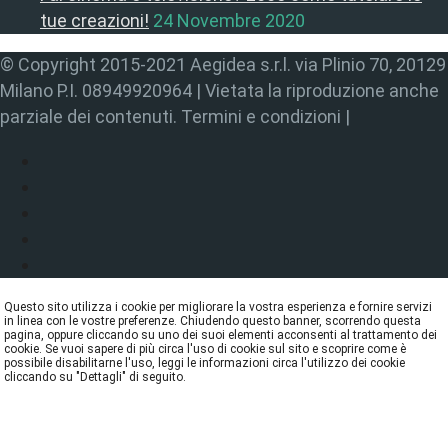
tue creazioni!
24 Novembre 2020
© Copyright 2015-2021 Aegidea s.r.l. via Plinio 70, 20129
Milano P.I. 08949920964 | Vietata la riproduzione anche
parziale dei contenuti. Termini e condizioni |
Questo sito utilizza i cookie per migliorare la vostra esperienza e fornire servizi
in linea con le vostre preferenze. Chiudendo questo banner, scorrendo questa
pagina, oppure cliccando su uno dei suoi elementi acconsenti al trattamento dei
cookie. Se vuoi sapere di più circa l'uso di cookie sul sito e scoprire come è
possibile disabilitarne l'uso, leggi le informazioni circa l'utilizzo dei cookie
cliccando su "Dettagli" di seguito.
DETTAGLI
ACCETTA
REJECT