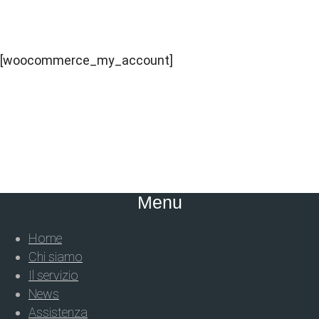
[woocommerce_my_account]
Menu
Home
Chi siamo
Il servizio
News
Assistenza