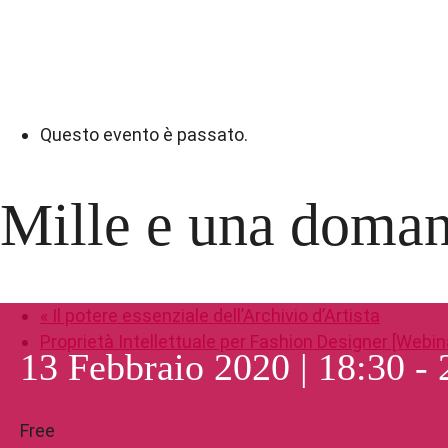
Questo evento è passato.
Mille e una doman
«
Il potere essenziale dell’Archivio d’Artista
Proprietà Intellettuale per Fashion Designer [Webin
13 Febbraio 2020 | 18:30
-
Free