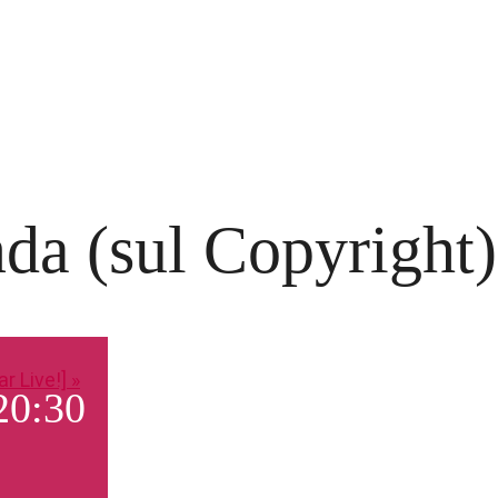
da (sul Copyright)
ar Live!]
»
20:30