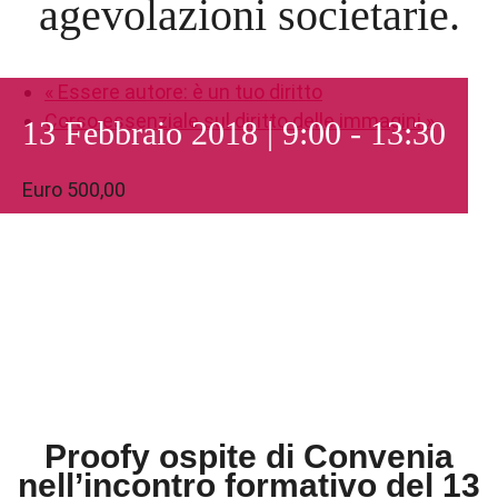
agevolazioni societarie.
«
Essere autore: è un tuo diritto
Corso essenziale sul diritto delle immagini
»
13 Febbraio 2018 | 9:00
-
13:30
Euro 500,00
Proofy ospite di Convenia
nell’incontro formativo del 13