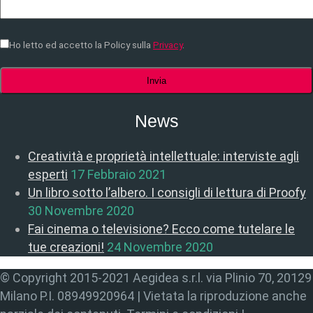
Ho letto ed accetto la Policy sulla
Privacy
.
News
Creatività e proprietà intellettuale: interviste agli
esperti
17 Febbraio 2021
Un libro sotto l’albero. I consigli di lettura di Proofy
30 Novembre 2020
Fai cinema o televisione? Ecco come tutelare le
tue creazioni!
24 Novembre 2020
© Copyright 2015-2021 Aegidea s.r.l. via Plinio 70, 20129
Milano P.I. 08949920964 | Vietata la riproduzione anche